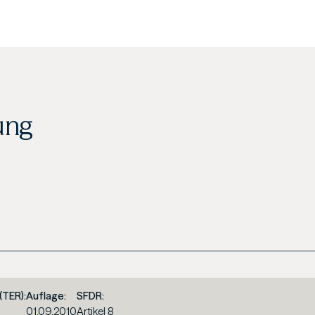
ung
(TER):
Auflage:
SFDR:
01.09.2010
Artikel 8