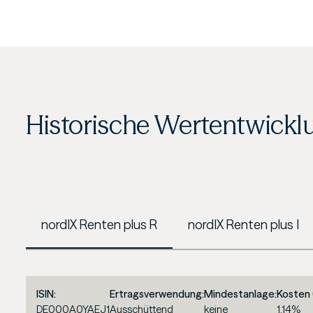
Historische Wertentwickl
nordIX Renten plus R
nordIX Renten plus I
ISIN:
Ertragsverwendung:
Mindestanlage:
Kosten 
DE000A0YAEJ1
Ausschüttend
keine
1,14%