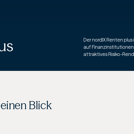
us
Der nordIX Renten plus
auf Finanzinstitutionen 
attraktives Risiko-Rend
einen Blick