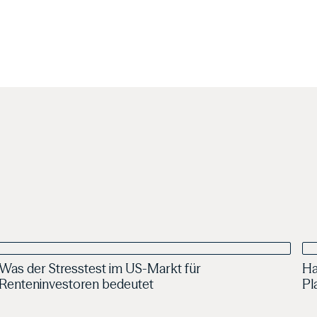
06.05.2026
Veröffentlichung
Was der Stresstest im US-Markt für
Ha
Jens Franck
Renteninvestoren bedeutet
Pl