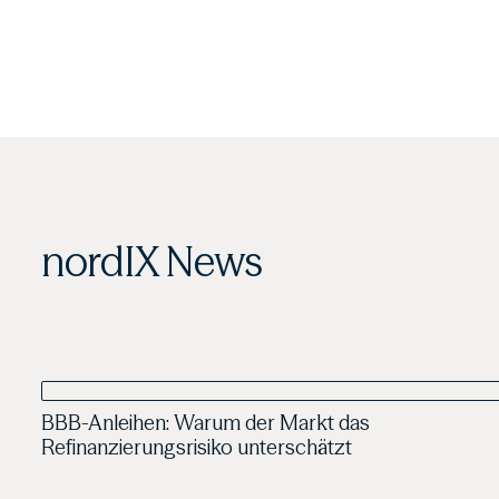
nordIX News
22.06.2026
Veröffentlichung
BBB-Anleihen: Warum der Markt das
Jens Franck
Refinanzierungsrisiko unterschätzt