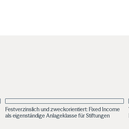
06.05.2026
Veröffentlichung
Festverzinslich und zweckorientiert: Fixed Income
Jens Franck
als eigenständige Anlageklasse für Stiftungen